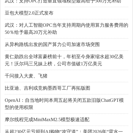
武汉：支持OPC打造垂直领域模型最高给予500万元补助
豆包大模型2.0正式发布
武汉：对人工智能OPC当年支持周期内使用算力服务费用的
50％给予最高20万元补助
从异构路线出发的国产算力公司加速市场突围
黄仁勋跌出全球富豪榜前十，年初至今身家缩水超30亿美
元！沃尔玛三兄妹上榜，公司市值破1万亿美元
千问接入大麦、飞猪
比亚迪、吉利或竞购墨西哥工厂再拓版图
OpenAI：自当地时间本周五起将关闭五款旧版ChatGPT模
型的使用权限
摩尔线程完成MiniMaxM2.5模型极速适配
从超230亿元亏损到AI购物“攻守道”：美团2026年“背水一