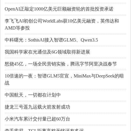
OpenAI正敲定1000亿美元巨额融资轮的首批投资承诺
李飞飞AI初创公司WorldLabs获10亿美元融资，英伟达和
AMD等参投
中科曙光：SothisAI接入智谱GLM5、Qwen3.5
我国科学家在光通信及6G领域取得新进展
怒烧45亿，一场全民营销实验，腾讯字节阿里决战春节
10倍速的一夜：智谱GLM5官宣，MiniMax与DeepSeek的暗
战
中国航天，一切都在计划中
捷龙三号遥九运载火箭发射成功
小米汽车累计交付量已超60万台
牵手索尼，TCL距离高枕无忧还有多远