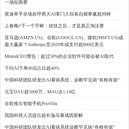
一场短跑赛
莫迪举手全场欢呼两大AI掌门人却各自握拳尴尬对峙
上春晚≠下一个宇树：炫技之后，才是真正淘汰赛
亚马逊(AMZN.US)、谷歌(GOOGL.US)、微软(MSFT.US)成
最大赢家？Anthropic至2029年或支付超800亿美元
MistralCEO警告：超过50%的企业软件可能会被AI取代
千问AI下单00后占比超40%
中国科研团队研发出AI看病系统，诊断罕见病“有根有据”
元宝DAU超5000万，MAU达1.14亿
谷歌推出智能手机Pixel10a
我国科研人员提出超长伽马暴成因新解
中国科研团队研发出AI看病系统诊断罕见病“有根有据”