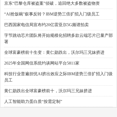
京东“巴黎仓库被盗案”侦破，追回绝大多数被盗物资
“AI抢饭碗”叙事反转？IBM逆势三倍扩招入门级员工
巴西国家电信局宣布约20亿雷亚尔5G频谱拍卖
字节跳动芯片团队将开始规模化招聘多款云端芯片已量产部
署
全球富豪榜前十生变：黄仁勋跌出，沃尔玛三兄妹挤进
2025年全国网信系统约谈网站平台5811家
科技行业普遍担忧AI挤出效应之际IBM逆势三倍扩招入门级
员工
黄仁勋跌出全球富豪榜前十，沃尔玛三兄妹挤进
人工智能助力蛋白质“按需定制”